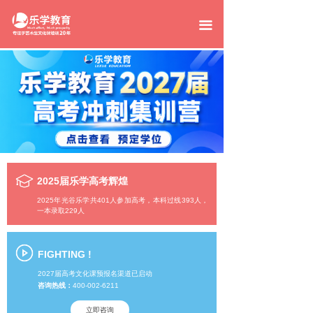
网站首页
끀
班型设置
高考辉煌
明星学员
关于乐学
环境展示
2025届乐学高考辉煌
2025年光谷乐学共401人参加高考，本科过线393人，
新闻资讯
一本录取229人
联系我们
FIGHTING !
2027届高考文化课预报名渠道已启动
咨询热线：
400-002-6211
立即咨询