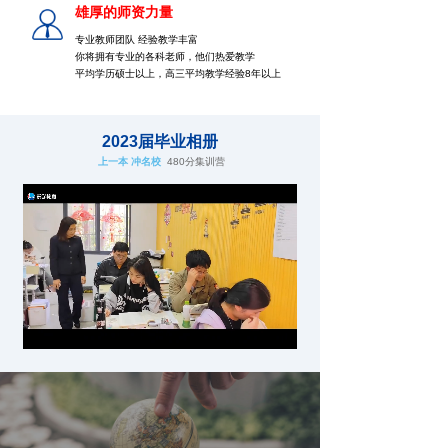
雄厚的师资力量
专业教师团队 经验教学丰富
你将拥有专业的各科老师，他们热爱教学
平均学历硕士以上，高三平均教学经验8年以上
2023届毕业相册
上一本 冲名校
480分集训营
Loaded
:
Progress
:
Mute
0%
0%