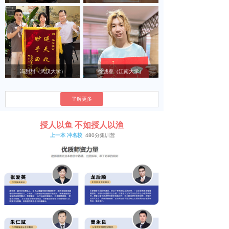
冯甜甜（武汉大学）
徐诚睿（江南大学）
查看更多
了解更多
授人以鱼 不如授人以渔
上一本 冲名校
480分集训营