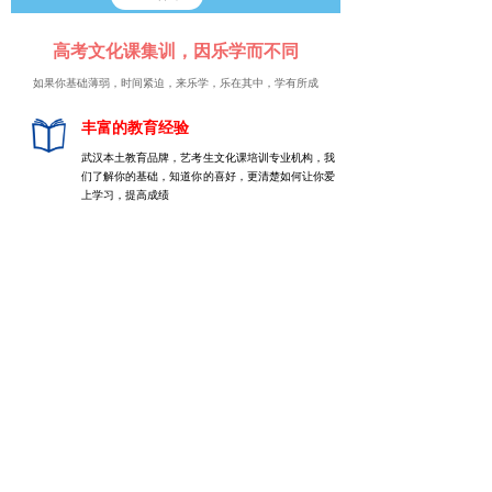
高考文化课集训，因乐学而不同
如果你基础薄弱，时间紧迫，来乐学，乐在其中，学有所成
丰富的教育经验
武汉本土教育品牌，艺考生文化课培训专业机构，我
们了解你的基础，知道你的喜好，
更清楚如何让你爱
上学习，提高成绩
正规的办学资质
武汉市教育局审批备案，一证一址。
民办学校办学许可证：教民142011173802949号
官方认证、学校走心、学生安心、家长放心
专业的教学体系
立足高考集训、复读和艺考冲刺，着眼未来，始终坚
持“质量立校、品牌强校、专家治校、名师兴校”的办
学理念，大力研发优秀的教辅课程，不断完善特色的
教学模式，用心打造专业的服务团队