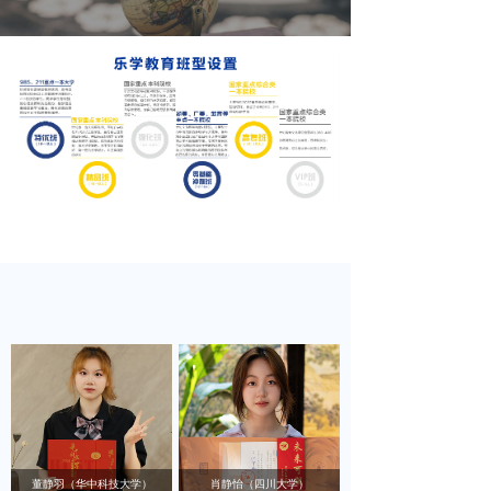
了解更多
乾坤未定 你我皆是黑马
上一本 冲名校
480分集训营
董静羽（华中科技大学）
肖静怡（四川大学）